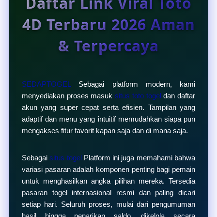
Daftar Link Viral Toto
fi****o0
4D Terbaru 2026 Aman
IDR 2,451,846.00
Toto Togel Taiwan
& Terpercaya
SEDAPTOGEL
Sebagai platform modern, kami
menyediakan proses masuk
situs toto togel
dan daftar
akun yang super cepat serta efisien. Tampilan yang
adaptif dan menu yang intuitif memudahkan siapa pun
mengakses fitur favorit kapan saja dan di mana saja.
Sebagai
situs togel
Platform ini juga memahami bahwa
variasi pasaran adalah komponen penting bagi pemain
untuk menghasilkan angka pilihan mereka. Tersedia
pasaran togel internasional resmi dan paling dicari
setiap hari. Seluruh proses, mulai dari pengumuman
hasil hingga penarikan saldo, dikelola secara