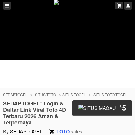
SEDAPTOGEL
SITUS TOTO
SITUS TOGEL
SITUS TOTO TOGEL
SEDAPTOGEL: Login &
5
$
Daftar Link Viral Toto 4D
Terbaru 2026 Aman &
Terpercaya
By
SEDAPTOGEL
TOTO
sales