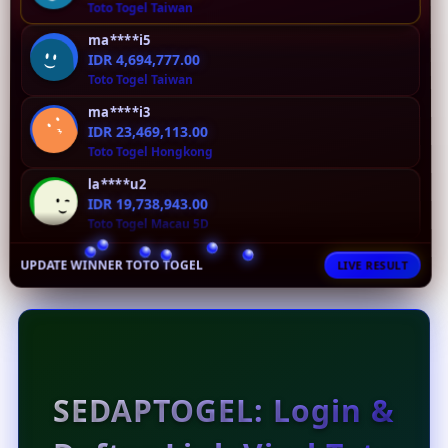
Toto Togel Taiwan
e
n
ma****i5
s
IDR 4,694,777.00
e
Toto Togel Taiwan
d
ma****i3
e
IDR 23,469,113.00
t
Toto Togel Hongkong
a
i
la****u2
l
IDR 19,738,943.00
s
Toto Togel Macau 5D
at****r1
UPDATE WINNER TOTO TOGEL
LIVE RESULT
IDR 4,456,288.00
Toto Togel China
re****a6
IDR 10,578,073.00
Toto Togel Singapore
SEDAPTOGEL: Login &
vi****o5
IDR 8,233,630.00
Toto Togel Singapore