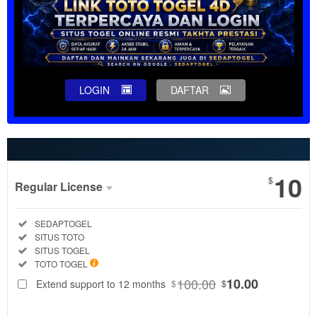
LOGIN
DAFTAR
Show More
10
$
Regular License
Regular
Included:
SEDAPTOGEL
License
Included:
SITUS TOTO
SELECTED
Included:
SITUS TOGEL
138
$
Included:
TOTO TOGEL
SEDAPTOGEL
100.00
10.00
Extend support to 12 months
$
$
adalah
platform togel