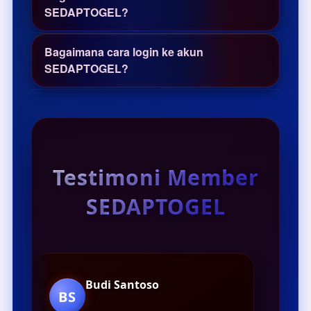
pasaran togel populer, antara lain: Toto
privasi dan saldo member. Selain itu,
layanan pelanggan 24 jam.
SEDAPTOGEL?
Macau 4D Togel Singapore (SGP) Togel
SEDAPTOGEL memiliki rating tinggi dari
Cara mendaftar sangat mudah:
Hongkong (HK) Togel Sydney (SDY)
para pengguna dengan ulasan positif
Bagaimana cara login ke akun
1.Kunjungi link resmi SEDAPTOGEL 2.Klik
Pasaran internasional lainnya yang
mengenai kecepatan pembayaran
SEDAPTOGEL?
tombol "Daftar" atau "Registrasi" 3.Isi
update setiap hari.
kemenangan.
Untuk login: 1.Buka situs resmi
formulir pendaftaran dengan data yang
SEDAPTOGEL 2.Klik tombol "Login"
valid 4.Verifikasi akun melalui email atau
3.Masukkan username dan password
nomor HP 5.Akun siap digunakan untuk
yang sudah didaftarkan 4.Klik "Masuk"
login dan bermain
Testimoni Member
dan Anda siap mengakses semua fitur
SEDAPTOGEL
Budi Santoso
BS